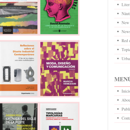
Liter
Náut
New 
News
Red 
Topi
Urba
MENÚ
Inic
Abou
Publi
Cont