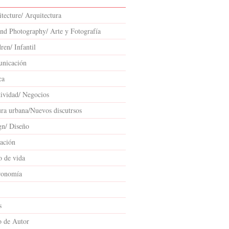
tecture/ Arquitectura
and Photography/ Arte y Fotografía
ren/ Infantil
nicación
ca
tividad/ Negocios
ura urbana/Nuevos discutrsos
gn/ Diseño
ación
o de vida
ronomía
s
o de Autor