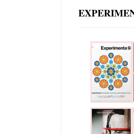
11
EXPERIME
ENE