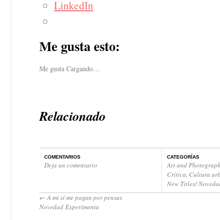
LinkedIn
Me gusta esto:
Me gusta
Cargando…
Relacionado
COMENTARIOS
CATEGORÍAS
Deja un comentario
Art and Photograph
Crítica
,
Cultura ur
New Titles/ Noveda
←
A mí sí me pagan por pensar.
Novedad Experimenta