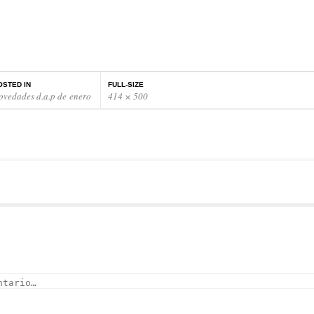
OSTED IN
FULL-SIZE
ovedades d.a.p de enero
414 × 500