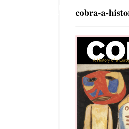
30
cobra-a-hist
ENE