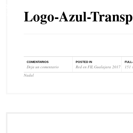
3
Logo-Azul-Transp
NOV
COMENTARIOS
POSTED IN
FULL
Deja un comentario
Red en FIL Gualajara 2017
151 
Nadal