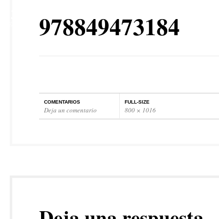
25
978849473184
SEP
COMENTARIOS
FULL-SIZE
Deja un comentario
800 × 1016
Deja una respuesta