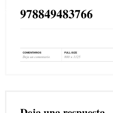
25
978849483766
SEP
COMENTARIOS
FULL-SIZE
Deja un comentario
800 × 1125
Deja una respuesta