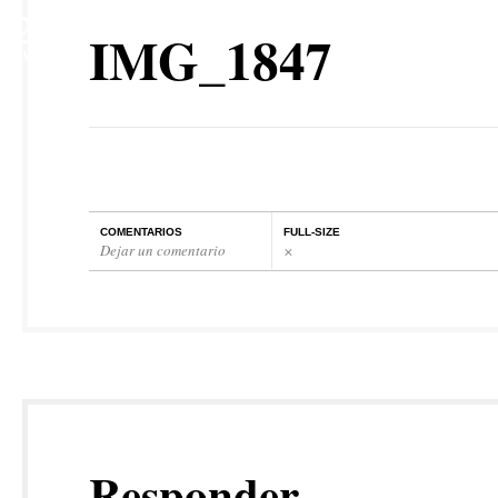
2
IMG_1847
MAY
COMENTARIOS
FULL-SIZE
Dejar un comentario
×
Responder