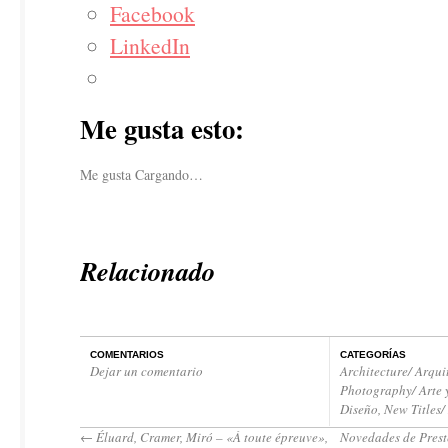
Facebook
LinkedIn
Me gusta esto:
Me gusta
Cargando…
Relacionado
COMENTARIOS
CATEGORÍAS
Dejar un comentario
Architecture/ Arqui
Photography/ Arte 
Diseño
,
New Titles
←
Éluard, Cramer, Miró – «À toute épreuve»,
Novedades de Preste