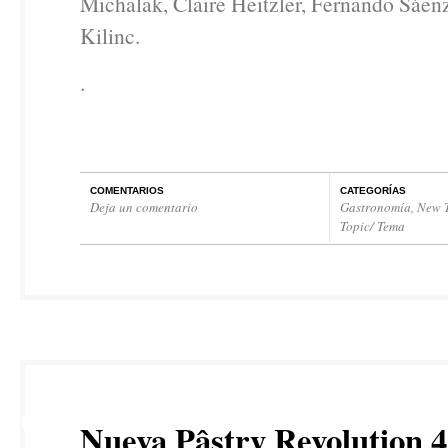
Michalak, Claire Heitzler, Fernando Sáen
Kilinc.
.
COMENTARIOS
CATEGORÍAS
Deja un comentario
Gastronomía
,
New T
Topic/ Tema
20
Nueva Pâstry Revolution 4
FEB