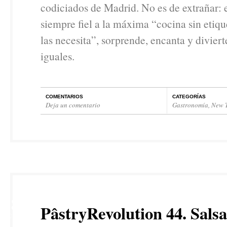
codiciados de Madrid. No es de extrañar: 
siempre fiel a la máxima “cocina sin etiq
las necesita”, sorprende, encanta y diviert
iguales.
COMENTARIOS
CATEGORÍAS
Deja un comentario
Gastronomía
,
New T
28
PâstryRevolution 44. Sals
JUL