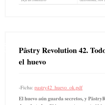
Deja un comentario
Gastronomía
,
New T
5
Pâstry Revolution 42. Tod
MAR
el huevo
-Ficha:
pastry42_huevo_ok.pdf
El huevo aún guarda secretos, y PãstryR