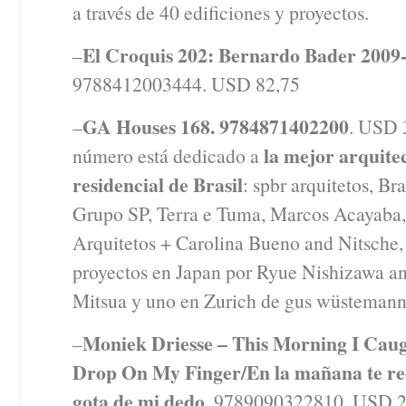
a través de 40 edificiones y proyectos.
El Croquis 202: Bernardo Bader 2009
–
9788412003444. USD 82,75
GA Houses 168. 9784871402200
–
. USD 
la mejor arquite
número está dedicado a
residencial de Brasil
: spbr arquitetos, Br
Grupo SP, Terra e Tuma, Marcos Acaya
Arquitetos + Carolina Bueno and Nitsche,
proyectos en Japan por Ryue Nishizawa an
Mitsua y uno en Zurich de gus wüstemann 
Moniek Driesse – This Morning I Cau
–
Drop On My Finger/En la mañana te re
gota de mi dedo
. 9789090322810. USD 2