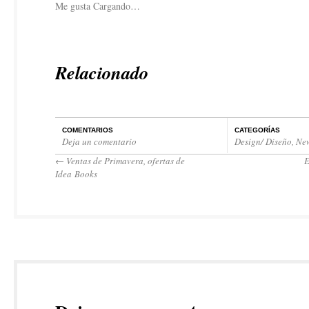
Me gusta
Cargando…
Relacionado
COMENTARIOS
CATEGORÍAS
Deja un comentario
Design/ Diseño
,
New
←
Ventas de Primavera, ofertas de
E
Idea Books