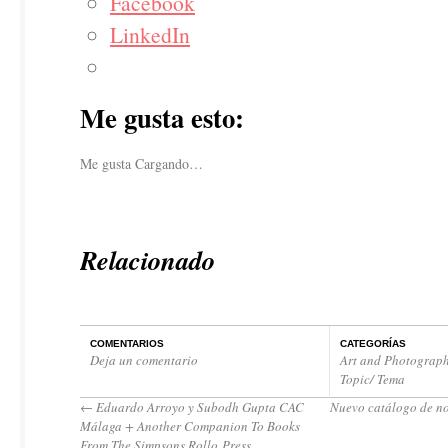
Facebook
LinkedIn
Me gusta esto:
Me gusta
Cargando…
Relacionado
COMENTARIOS
CATEGORÍAS
Deja un comentario
Art and Photograph
Topic/ Tema
←
Eduardo Arroyo y Subodh Gupta CAC
Nuevo catálogo de no
Málaga + Another Companion To Books
From The Simpsons Rollo Press