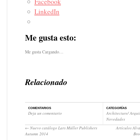
Facebook
LinkedIn
Me gusta esto:
Me gusta
Cargando…
Relacionado
COMENTARIOS
CATEGORÍAS
Deja un comentario
Architecture/ Arqui
Novedades
←
Nuevo catálogo Lars Müller Publishers
Artículos Alva
Autumn 2014
Bro