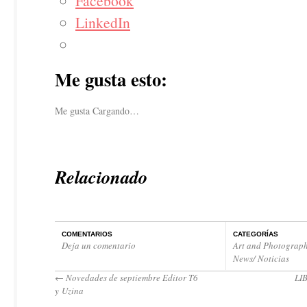
Facebook
LinkedIn
Me gusta esto:
Me gusta
Cargando…
Relacionado
COMENTARIOS
CATEGORÍAS
Deja un comentario
Art and Photograph
News/ Noticias
←
Novedades de septiembre Editor T6
LI
y Uzina