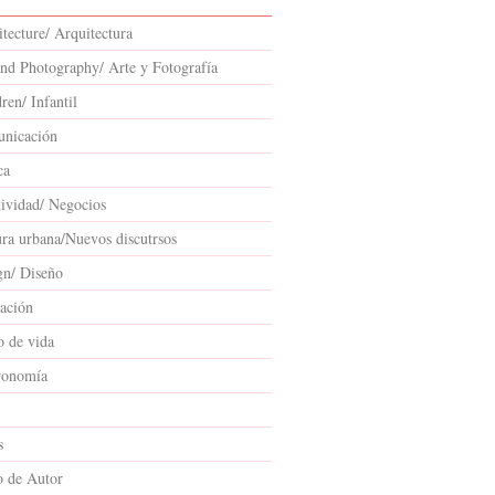
tecture/ Arquitectura
and Photography/ Arte y Fotografía
ren/ Infantil
nicación
ca
tividad/ Negocios
ura urbana/Nuevos discutrsos
gn/ Diseño
ación
o de vida
ronomía
s
o de Autor