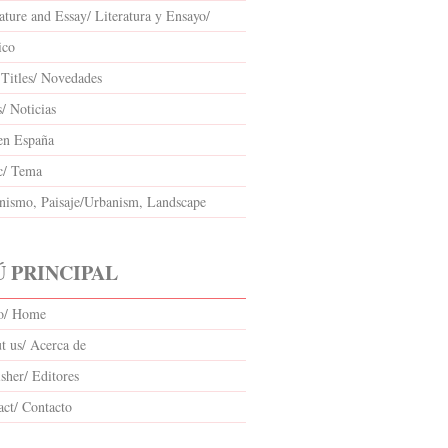
ature and Essay/ Literatura y Ensayo/
ico
Titles/ Novedades
/ Noticias
en España
c/ Tema
nismo, Paisaje/Urbanism, Landscape
 PRINCIPAL
io/ Home
t us/ Acerca de
sher/ Editores
act/ Contacto