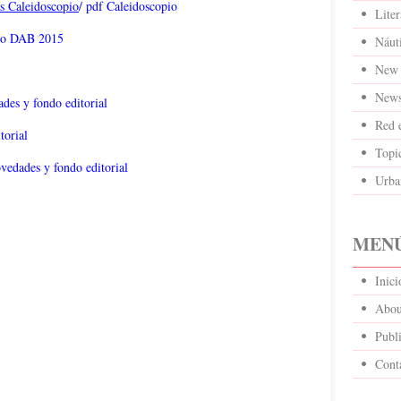
es Caleidoscopio
/ pdf Caleidoscopio
Liter
go DAB 2015
Náut
New 
News
des y fondo editorial
Red 
torial
Topi
vedades y fondo editorial
Urba
MENÚ
Inic
Abou
Publi
Cont