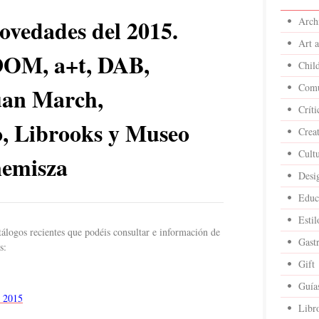
ovedades del 2015.
Archi
Art 
DOM, a+t, DAB,
Child
Comu
uan March,
Críti
o, Librooks y Museo
Crea
Cult
nemisza
Desi
Educ
Estil
álogos recientes que podéis consultar e información de
Gast
s:
Gift
Guía
r 2015
Libr