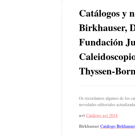
3
Catálogos y n
MAR
Birkhauser, 
Fundación J
Caleidoscopi
Thyssen-Bor
Os recordamos algunos de los cat
novedades editoriales actualizada
a+t
Catálogo a+t 2014
Birkhauser
Catálogo Birkhause