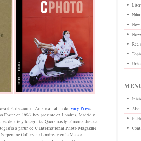
Liter
Náut
New 
News
Red 
Topi
Urba
MENÚ
Inic
Ivory Press
eva distribución en América Latina de
,
Abou
oa Foster en 1996, hoy presente en Londres, Madrid y
Publi
ones de arte y fotografía. Queremos igualmente destacar
C International Photo Magazine
otografía a partir de
Cont
a Serpentine Gallery de Londres y en la Maison