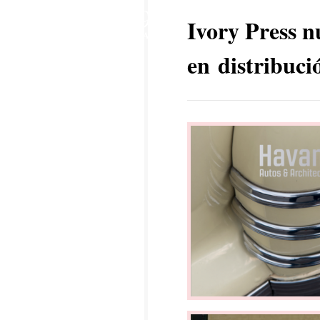
9
Ivory Press n
MAY
en distribuci