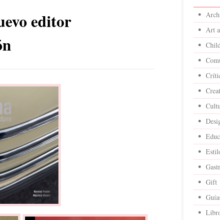
uevo editor
Archi
Art 
ón
Child
Comu
Críti
Crea
Cult
Desi
Educ
Estil
Gast
Gift
Guía
Libr