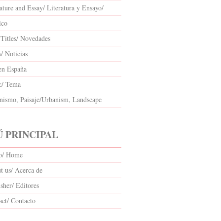
ature and Essay/ Literatura y Ensayo/
ico
Titles/ Novedades
/ Noticias
en España
c/ Tema
nismo, Paisaje/Urbanism, Landscape
 PRINCIPAL
io/ Home
t us/ Acerca de
sher/ Editores
act/ Contacto