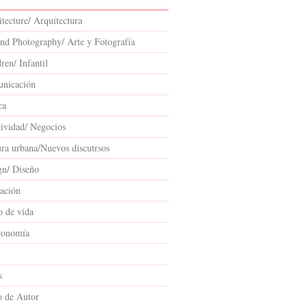
tecture/ Arquitectura
and Photography/ Arte y Fotografía
ren/ Infantil
nicación
ca
tividad/ Negocios
ura urbana/Nuevos discutrsos
gn/ Diseño
ación
o de vida
ronomía
s
o de Autor