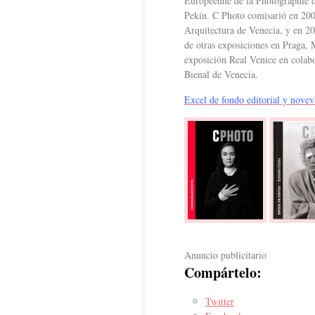
Européenne de la Photographie d
Pekín. C Photo comisarió en 2006
Arquitectura de Venecia, y en 
de otras exposiciones en Praga,
exposición Real Venice en colabo
Bienal de Venecia.
Excel de fondo editorial y novev
Anuncio publicitario
Compártelo:
Twitter