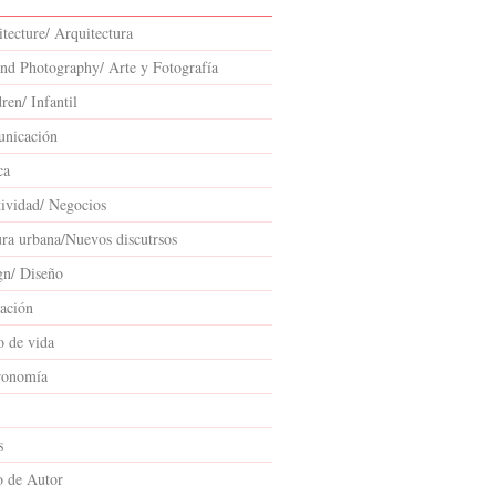
tecture/ Arquitectura
and Photography/ Arte y Fotografía
ren/ Infantil
nicación
ca
tividad/ Negocios
ura urbana/Nuevos discutrsos
gn/ Diseño
ación
o de vida
ronomía
s
o de Autor