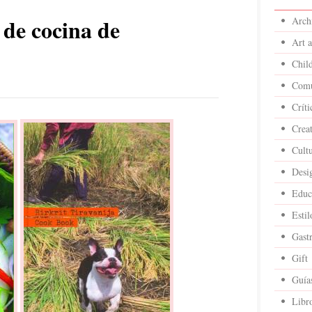
 de cocina de
Archi
Art 
Child
Comu
Críti
Crea
Cult
Desi
Educ
Estil
Gast
Gift
Guía
Libr