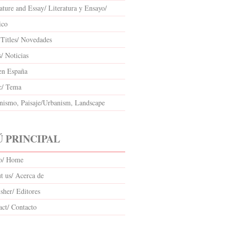
ature and Essay/ Literatura y Ensayo/
ico
Titles/ Novedades
/ Noticias
en España
c/ Tema
nismo, Paisaje/Urbanism, Landscape
 PRINCIPAL
io/ Home
t us/ Acerca de
sher/ Editores
act/ Contacto