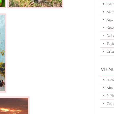
Liter
Náut
New 
News
Red 
Topi
Urba
MENÚ
Inic
Abou
Publi
Cont