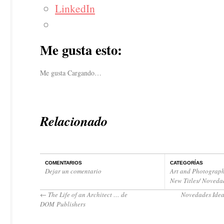
LinkedIn
Me gusta esto:
Me gusta
Cargando…
Relacionado
COMENTARIOS
CATEGORÍAS
Dejar un comentario
Art and Photograph
New Titles/ Noveda
←
The Life of an Architect … de
Novedades Idea
DOM Publishers