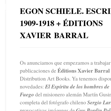
1
EGON SCHIELE. ESCR
OCT
1909-1918 + ÉDITIONS
XAVIER BARRAL
Os anunciamos que empezamos a trabajar 
Éditions Xavier Barral
publicaciones de
Distribution Art Books. Ya tenemos dispon
novedades:
El Espíritu de los hombres de
Fuego
del misionero alemán Martín Gusin
completa del fotógrafo chileno
Sergio Lar
provocativas imágenes de
Guy Bordin Pol