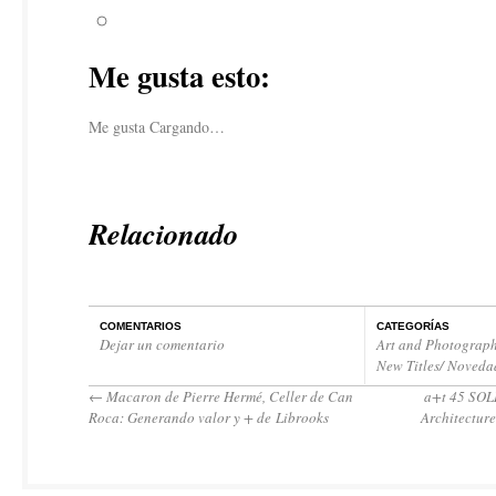
Me gusta esto:
Me gusta
Cargando…
Relacionado
COMENTARIOS
CATEGORÍAS
Dejar un comentario
Art and Photograph
New Titles/ Noveda
←
Macaron de Pierre Hermé, Celler de Can
a+t 45 SOL
Roca: Generando valor y + de Librooks
Architectur