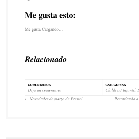
Me gusta esto:
Me gusta
Cargando…
Relacionado
COMENTARIOS
CATEGORÍAS
Deja un comentario
Children/ Infantil
,
←
Novedades de marzo de Prestel
Recordando a