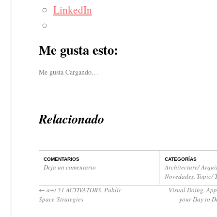
LinkedIn
Me gusta esto:
Me gusta
Cargando…
Relacionado
COMENTARIOS
CATEGORÍAS
Deja un comentario
Architecture/ Arqui
Novedades
,
Topic/ 
←
a+t 51 ACTIVATORS. Public
Visual Doing. App
Space Strategies
your Day to D