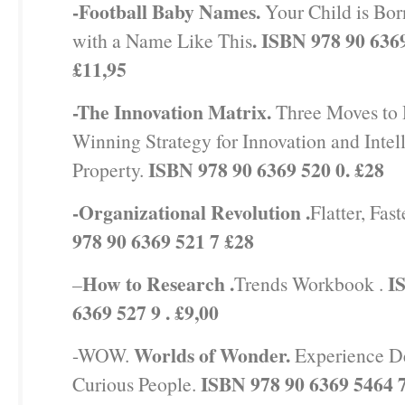
-Football Baby Names.
Your Child is Bo
. ISBN 978 90 6369
with a Name Like This
£11,95
-The Innovation Matrix.
Three Moves to 
Winning Strategy for Innovation and Intel
ISBN 978 90 6369 520 0. £28
Property.
-Organizational Revolution .
Flatter, Faste
978 90 6369 521 7 £28
How to Research .
I
–
Trends Workbook .
6369 527 9 . £9,00
Worlds of Wonder.
-WOW.
Experience De
ISBN 978 90 6369 5464 7
Curious People.