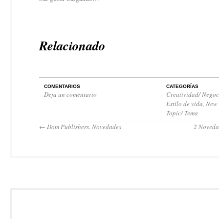
Relacionado
COMENTARIOS
CATEGORÍAS
Deja un comentario
Creatividad/ Negoc
Estilo de vida
,
New 
Topic/ Tema
←
Dom Publishers. Novedades
2 Noveda