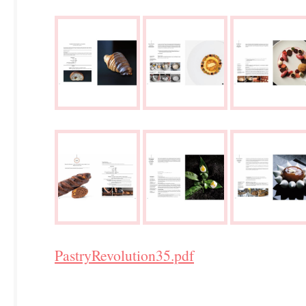
PastryRevolution35.pdf