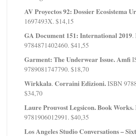
AV Proyectos 92: Dossier Ecosistema U
1697493X. $14,15
GA Document 151: International 2019
.
9784871402460. $41,55
Garment: The Underwear Issue. Amfi
I
9789081747790. $18,70
Wirkkala
Corraini Edizioni.
.
ISBN 978
$34,70
Laure Prouvost Legsicon. Book Works.
9781906012991. $40,35
Los Angeles Studio Conversations – Si