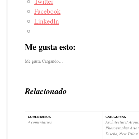
Twitter
Facebook
LinkedIn
Me gusta esto:
Me gusta
Cargando…
Relacionado
COMENTARIOS
CATEGORÍAS
4 comentarios
Architecture/ Arqui
Photography/ Arte 
Diseño
,
New Titles