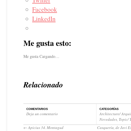
Facebook
LinkedIn
Me gusta esto:
Me gusta
Cargando…
Relacionado
COMENTARIOS
CATEGORÍAS
Deja un comentario
Architecture/ Arqui
Novedades
,
Topic/ 
←
Apicius 34. Montagud
Casquería, de Javi E