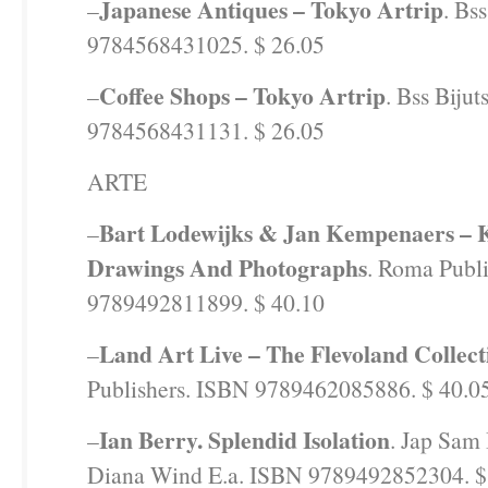
Japanese Antiques – Tokyo Artrip
–
. Bs
9784568431025. $ 26.05
Coffee Shops – Tokyo Artrip
–
. Bss Biju
9784568431131. $ 26.05
ARTE
Bart Lodewijks & Jan Kempenaers – 
–
Drawings And Photographs
. Roma Publ
9789492811899. $ 40.10
Land Art Live – The Flevoland Collect
–
Publishers. ISBN 9789462085886. $ 40.0
Ian Berry. Splendid Isolation
–
. Jap Sam
Diana Wind E.a. ISBN 9789492852304. $