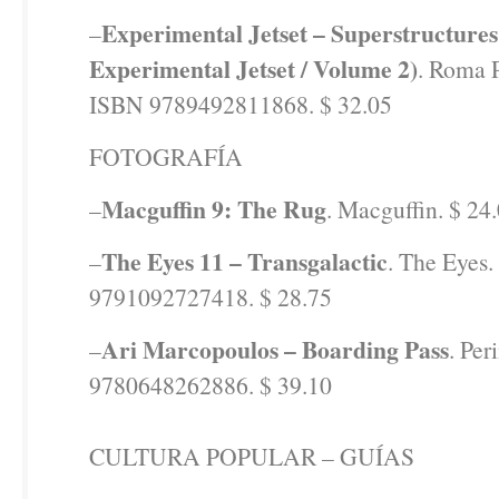
Experimental Jetset – Superstructures
–
Experimental Jetset / Volume 2)
. Roma P
ISBN 9789492811868. $ 32.05
FOTOGRAFÍA
Macguffin 9: The Rug
–
. Macguffin. $ 24
The Eyes 11 – Transgalactic
–
. The Eyes
9791092727418. $ 28.75
Ari Marcopoulos – Boarding Pass
–
. Per
9780648262886. $ 39.10
CULTURA POPULAR – GUÍAS