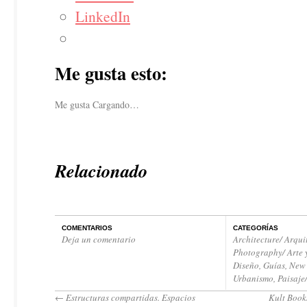
LinkedIn
Me gusta esto:
Me gusta
Cargando…
Relacionado
COMENTARIOS
CATEGORÍAS
Deja un comentario
Architecture/ Arqui
Photography/ Arte 
Diseño
,
Guías
,
New 
Urbanismo, Paisaje
←
Estructuras compartidas. Espacios
Kult Books