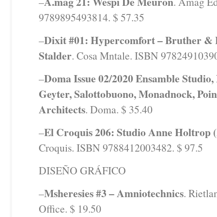
A.mag 21: Wespi De Meuron
–
. Amag Ed
9789895493814. $ 57.35
Dixit #01: Hypercomfort – Bruther &
–
Stalder
. Cosa Mntale. ISBN 97824910390
Doma Issue 02/2020 Ensamble Studio,
–
Geyter, Salottobuono, Monadnock, Poi
Architects
. Doma. $ 35.40
El Croquis 206: Studio Anne Holtrop 
–
Croquis. ISBN 9788412003482. $ 97.5
DISEÑO GRÁFICO
Msheresies #3 – Amniotechnics
–
. Rietl
Office. $ 19.50