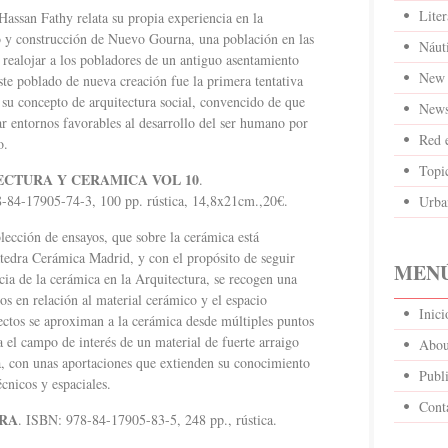
Liter
Hassan Fathy relata su propia experiencia en la
ño y construcción de Nuevo Gourna, una población en las
Náut
 realojar a los pobladores de un antiguo asentamiento
New 
te poblado de nueva creación fue la primera tentativa
a su concepto de arquitectura social, convencido de que
News
ar entornos favorables al desarrollo del ser humano por
Red 
o.
Topi
ECTURA Y CERAMICA VOL 10
.
-84-17905-74-3, 100 pp. rústica, 14,8x21cm.,20€.
Urba
ección de ensayos, que sobre la cerámica está
tedra Cerámica Madrid, y con el propósito de seguir
MENÚ
ia de la cerámica en la Arquitectura, se recogen una
os en relación al material cerámico y el espacio
Inic
tectos se aproximan a la cerámica desde múltiples puntos
a el campo de interés de un material de fuerte arraigo
Abou
ra, con unas aportaciones que extienden su conocimiento
Publi
écnicos y espaciales.
Cont
URA
. ISBN: 978-84-17905-83-5, 248 pp., rústica.