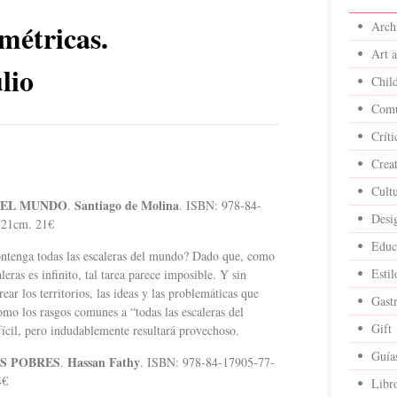
métricas.
Archi
Art 
lio
Child
Comu
Críti
Crea
Cult
DEL MUNDO
Santiago de Molina
.
. ISBN: 978-84-
Desi
5x21cm. 21€
Educ
contenga todas las escaleras del mundo? Dado que, como
Estil
eras es infinito, tal tarea parece imposible. Y sin
ear los territorios, las ideas y las problemáticas que
Gast
mo los rasgos comunes a “todas las escaleras del
Gift
fícil, pero indudablemente resultará provechoso.
Guía
S POBRES
Hassan Fathy
.
. ISBN: 978-84-17905-77-
4€
Libr