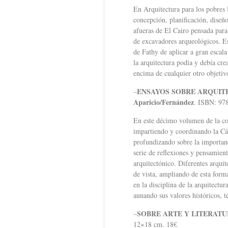
En Arquitectura para los pobres 
concepción, planificación, dise
afueras de El Cairo pensada para
de excavadores arqueológicos. Es
de Fathy de aplicar a gran escal
la arquitectura podía y debía cre
encima de cualquier otro objetiv
ENSAYOS SOBRE ARQUIT
–
Aparicio/Fernández
. ISBN: 978
En este décimo volumen de la col
impartiendo y coordinando la Cá
profundizando sobre la importanc
serie de reflexiones y pensamient
arquitectónico. Diferentes arqui
de vista, ampliando de esta form
en la disciplina de la arquitectu
aunando sus valores históricos, t
SOBRE ARTE Y LITERAT
–
12×18 cm. 18€