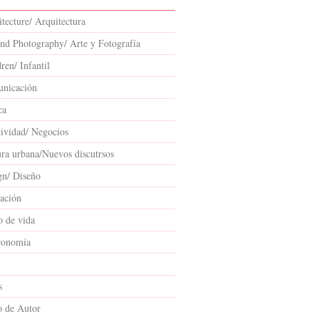
tecture/ Arquitectura
and Photography/ Arte y Fotografía
ren/ Infantil
nicación
ca
tividad/ Negocios
ura urbana/Nuevos discutrsos
gn/ Diseño
ación
o de vida
ronomía
s
o de Autor