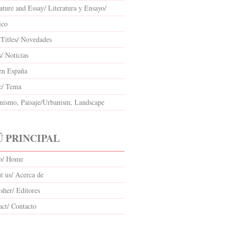
ature and Essay/ Literatura y Ensayo/
ico
Titles/ Novedades
/ Noticias
en España
c/ Tema
nismo, Paisaje/Urbanism, Landscape
 PRINCIPAL
io/ Home
t us/ Acerca de
sher/ Editores
act/ Contacto