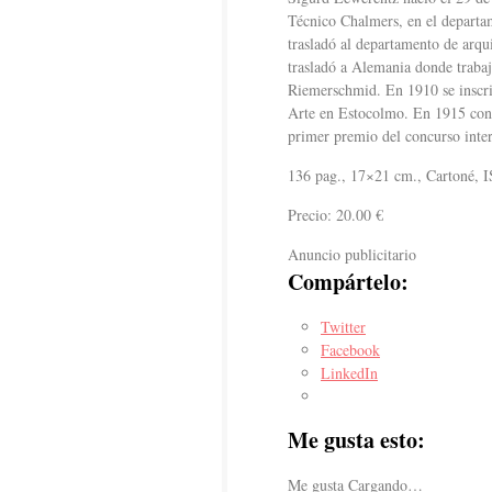
Técnico Chalmers, en el departam
trasladó al departamento de arqu
trasladó a Alemania donde traba
Riemerschmid.​ En 1910 se inscr
Arte en Estocolmo. En 1915 cons
primer premio del concurso inte
136 pag., 17×21 cm., Cartoné,
Precio: 20.00 €
Anuncio publicitario
Compártelo:
Twitter
Facebook
LinkedIn
Me gusta esto:
Me gusta
Cargando…