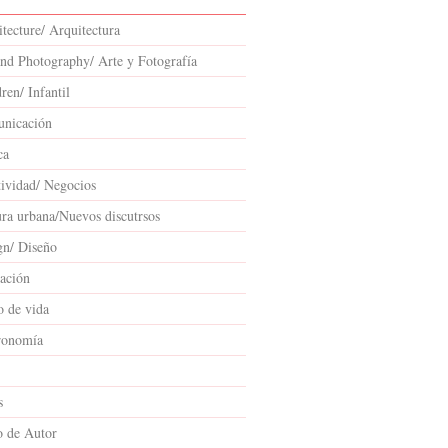
tecture/ Arquitectura
and Photography/ Arte y Fotografía
ren/ Infantil
nicación
ca
tividad/ Negocios
ura urbana/Nuevos discutrsos
gn/ Diseño
ación
o de vida
ronomía
s
o de Autor