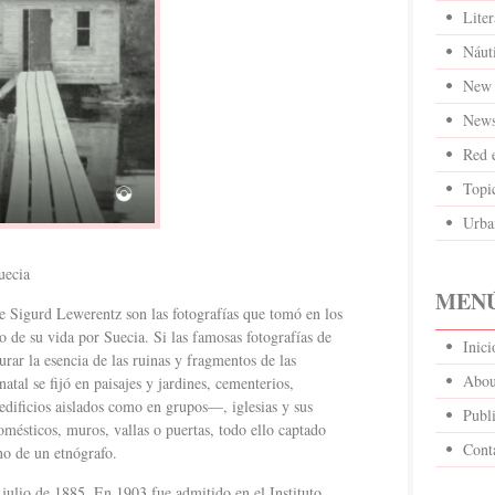
Liter
Náut
New 
News
Red 
Topi
Urba
uecia
MENÚ
 Sigurd Lewerentz son las fotografías que tomó en los
go de su vida por Suecia. Si las famosas fotografías de
Inic
turar la esencia de las ruinas y fragmentos de las
Abou
 natal se fijó en paisajes y jardines, cementerios,
edificios aislados como en grupos—, iglesias y sus
Publi
domésticos, muros, vallas o puertas, todo ello captado
Cont
no de un etnógrafo.
julio de 1885. En 1903 fue admitido en el Instituto