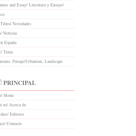
ature and Essay/ Literatura y Ensayo/
ico
Titles/ Novedades
/ Noticias
en España
c/ Tema
nismo, Paisaje/Urbanism, Landscape
 PRINCIPAL
io/ Home
t us/ Acerca de
sher/ Editores
act/ Contacto