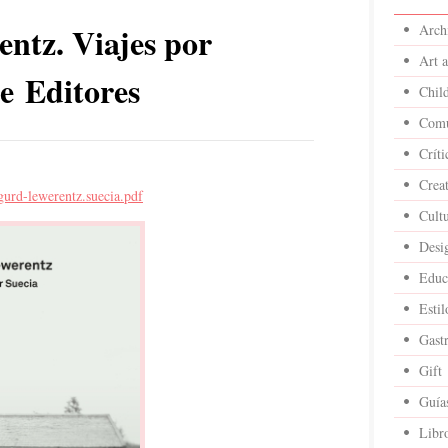
ntz. Viajes por
Archi
Art 
e Editores
Child
Comu
Críti
Crea
igurd-lewerentz.suecia.pdf
Cult
Desi
Educ
Estil
Gast
Gift
Guía
Libr