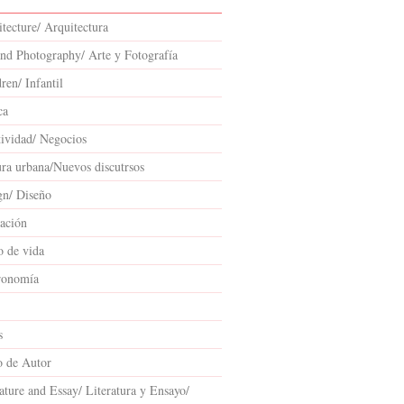
tecture/ Arquitectura
and Photography/ Arte y Fotografía
ren/ Infantil
ca
tividad/ Negocios
ura urbana/Nuevos discutrsos
gn/ Diseño
ación
o de vida
ronomía
s
o de Autor
ature and Essay/ Literatura y Ensayo/