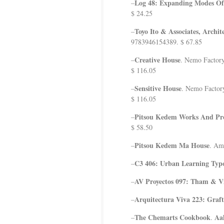
Log 48: Expanding Modes Of 
–
$ 24.25
Toyo Ito & Associates, Archit
–
9783946154389. $ 67.85
Creative House
–
. Nemo Factor
$ 116.05
Sensitive House
–
. Nemo Facto
$ 116.05
Pitsou Kedem Works And Pro
–
$ 58.50
Pitsou Kedem Ma House
–
. Am
C3 406: Urban Learning Typo
–
AV Proyectos 097: Tham & V
–
Arquitectura Viva 223: Graft
–
The Chemarts Cookbook
Aal
–
.