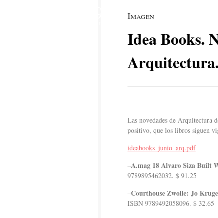
9
Imagen
JUN
Idea Books. 
Arquitectura
Las novedades de Arquitectura d
positivo, que los libros siguen vi
ideabooks_junio_arq.pdf
A.mag 18 Alvaro Siza Built W
–
9789895462032. $ 91.25
Courthouse Zwolle: Jo Krug
–
ISBN 9789492058096. $ 32.65