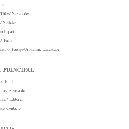
ico
Titles/ Novedades
/ Noticias
en España
c/ Tema
nismo, Paisaje/Urbanism, Landscape
 PRINCIPAL
io/ Home
t us/ Acerca de
sher/ Editores
act/ Contacto
IVOS