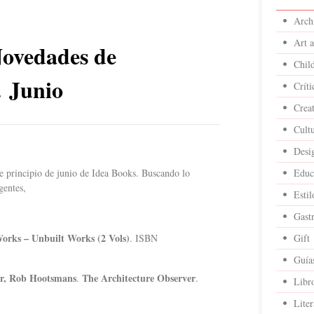
Archi
Art 
Novedades de
Child
. Junio
Críti
Crea
Cult
Desi
e principio de junio de Idea Books. Buscando lo
Educ
gentes,
Estil
Gast
orks – Unbuilt Works (2 Vols)
. ISBN
Gift
Guía
er, Rob Hootsmans
The Architecture Observer
.
.
Libr
Liter