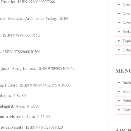
Practice
. ISBN 9780999237366
Náut
New 
ects
. Deutscher Architektur Verlag. ISBN
News
Red 
y. ISBN 9788966030552
Topi
Urba
ry. ISBN 9788966030569
jects
. Amag Editora. ISBN 9789895462049
MENÚ
Inic
ag Editora. ISBN 9789895462056 $ 39.00
Abou
logies
. $ 34.80
Publi
idegard
. Avisa. $ 13.80
Cont
on Architects
. Avisa. $ 22.00
to University
. ISBN 9789526088020
ARCH