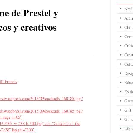
ne de Prestel y
Archi
Art 
cos y creativos
Child
Comu
Críti
Crea
Cult
Desi
ll Francis
Educ
Estil
iles.wordpress.com/2015/09/cocktails_160185.jpg?
Gast
Gift
iles.wordpress.com/2015/09/cocktails_160185.jpg?
-image-1105″
Guía
ls_160185_w-238-h-300.jpg” alt=”Cocktails of the
Libr
=”238″ height=”300″