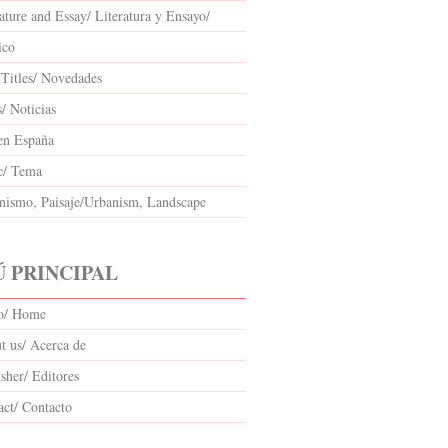
ature and Essay/ Literatura y Ensayo/
ico
Titles/ Novedades
/ Noticias
en España
c/ Tema
nismo, Paisaje/Urbanism, Landscape
 PRINCIPAL
io/ Home
t us/ Acerca de
sher/ Editores
act/ Contacto