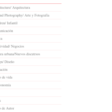
tecture/ Arquitectura
and Photography/ Arte y Fotografía
ren/ Infantil
nicación
ca
tividad/ Negocios
ura urbana/Nuevos discutrsos
gn/ Diseño
ación
o de vida
ronomía
s
o de Autor