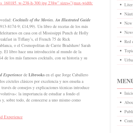
ktails_160185_w-238-h-300.jpg 238w” sizes=”(max-width:
Liter
Náut
novedad:
Cocktails of the Movies. An Illustrated Guide
New 
13-8174-9; £14,99). Un libro de recetas de los más
News
deleitarnos en casa con el Mississippi Punch de Holly
akfast in Tiffany’s, el French 75 de Rick
Red 
blanca, o el Cosmopolitan de Carrie Bradshaw/ Sarah
Topi
ty. El libro hace una introducción al mundo de la
64 de los más famosos cocktails, con su historia y su
Urba
Librooks
d Experience
de
en el que Jorge Caballero
MENÚ
los cócteles clásicos por excelencia y nos enseña a
 través de consejos y explicaciones técnicas introduce
Inic
volutiva»: la importancia de estudiar a fondo el
as y, sobre todo, de conocerse a uno mismo como
Abou
Publi
id Experience
Cont