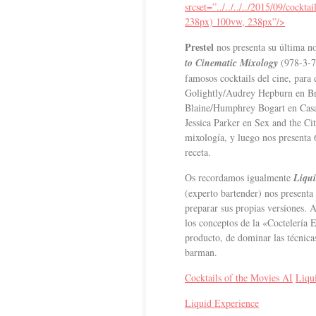
srcset=”../../../../2015/09/coc
238px) 100vw, 238px”/>
Prestel
nos presenta su última 
to Cinematic Mixology
(978-3-79
famosos cocktails del cine, para 
Golightly/Audrey Hepburn en Bre
Blaine/Humphrey Bogart en Casa
Jessica Parker en Sex and the Ci
mixología, y luego nos presenta 
receta.
Os recordamos igualmente
Liqui
(experto bartender) nos presenta 
preparar sus propias versiones. A
los conceptos de la «Coctelería E
producto, de dominar las técnic
barman.
Cocktails of the Movies AI
Liqu
Liquid Experience