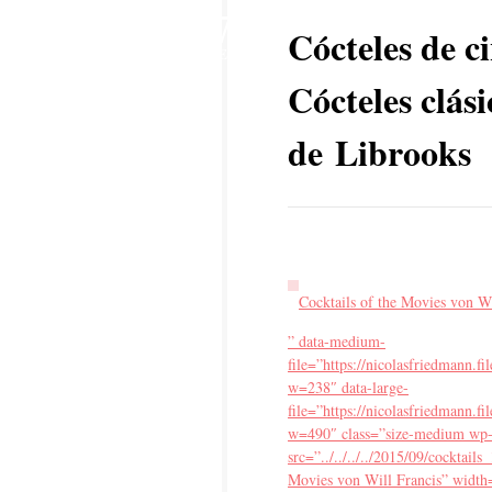
7
Cócteles de ci
SEP
Cócteles clási
de Librooks
Cocktails of the Movies von Wi
” data-medium-
file=”https://nicolasfriedmann.f
w=238″ data-large-
file=”https://nicolasfriedmann.f
w=490″ class=”size-medium wp
src=”../../../../2015/09/cocktai
Movies von Will Francis” width