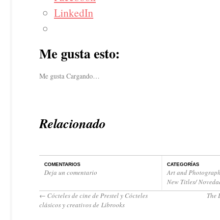
LinkedIn
Me gusta esto:
Me gusta
Cargando…
Relacionado
COMENTARIOS
CATEGORÍAS
Deja un comentario
Art and Photograph
New Titles/ Noveda
←
Cócteles de cine de Prestel y Cócteles
The 
clásicos y creativos de Librooks