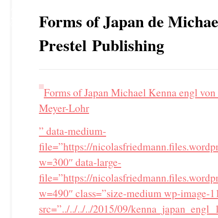
12
Forms of Japan de Michae
SEP
Prestel Publishing
Forms of Japan Michael Kenna engl von
Meyer-Lohr
” data-medium-
file=”https://nicolasfriedmann.files.wo
w=300″ data-large-
file=”https://nicolasfriedmann.files.wo
w=490″ class=”size-medium wp-image-1
src=”../../../../2015/09/kenna_japan_eng