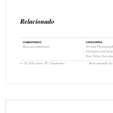
Relacionado
COMENTARIOS
CATEGORÍAS
Deja un comentario
Art and Photograph
Literature and Essa
New Titles/ Noveda
←
TC Ediciones- TC Cuadernos
Reinventando La 