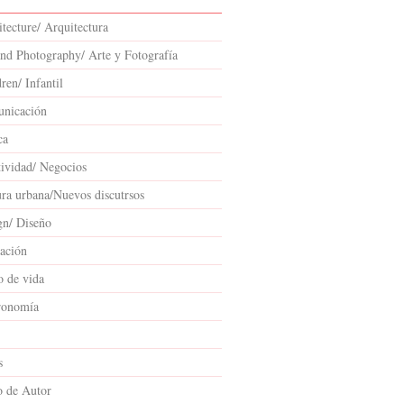
tecture/ Arquitectura
and Photography/ Arte y Fotografía
ren/ Infantil
nicación
ca
tividad/ Negocios
ura urbana/Nuevos discutrsos
gn/ Diseño
ación
o de vida
ronomía
s
o de Autor