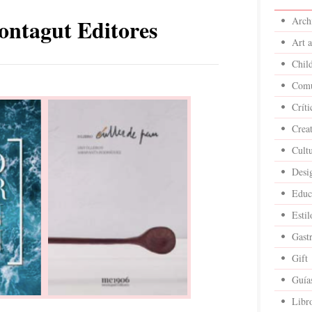
ntagut Editores
Archi
Art 
Child
Comu
Críti
Crea
Cult
Desi
Educ
Estil
Gast
Gift
Guía
Libr