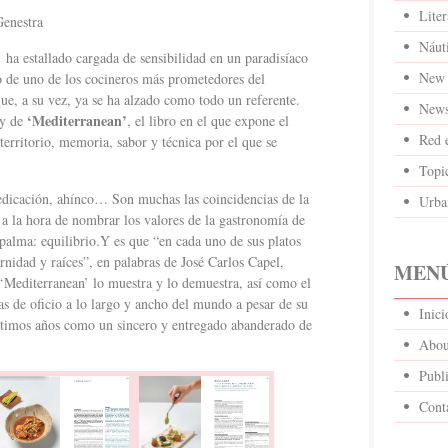
Liter
nestra
Náut
ha estallado cargada de sensibilidad en un paradisíaco
New 
 de uno de los cocineros más prometedores del
e, a su vez, ya se ha alzado como todo un referente.
News
‘Mediterranean’
y de
, el libro en el que expone el
Red 
territorio, memoria, sabor y técnica por el que se
Topi
edicación, ahínco… Son muchas las coincidencias de la
Urba
s a la hora de nombrar los valores de la gastronomía de
 palma: equilibrio.Y es que “en cada uno de sus platos
rnidad y raíces”, en palabras de José Carlos Capel,
MENÚ
 ‘Mediterranean’ lo muestra y lo demuestra, así como el
 de oficio a lo largo y ancho del mundo a pesar de su
Inic
últimos años como un sincero y entregado abanderado de
Abou
Publi
Cont