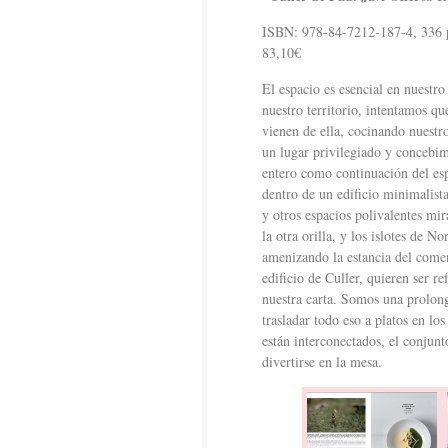
ISBN: 978-84-7212-187-4, 336 p
83,10€
El espacio es esencial en nuestro
nuestro territorio, intentamos qu
vienen de ella, cocinando nuest
un lugar privilegiado y concebimo
entero como continuación del espa
dentro de un edificio minimalista
y otros espacios polivalentes mir
la otra orilla, y los islotes de N
amenizando la estancia del comens
edificio de Culler, quieren ser 
nuestra carta. Somos una prolong
trasladar todo eso a platos en lo
están interconectados, el conjunt
divertirse en la mesa.