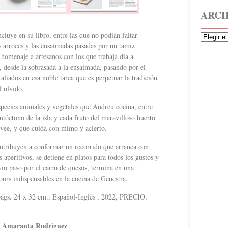
ARCH
luye en su libro, entre las que no podían faltar
s arroces y las ensaimadas pasadas por un tamiz
homenaje a artesanos con los que trabaja día a
, desde la sobrasada a la ensaimada, pasando por el
 aliados en esa noble tarea que es perpetuar la tradición
l olvido.
species animales y vegetales que Andreu cocina, entre
utóctono de la isla y cada fruto del maravilloso huerto
ovee, y que cuida con mimo y acierto.
ontribuyen a conformar un recorrido que arranca con
s aperitivos, se detiene en platos para todos los gustos y
vio paso por el carro de quesos, termina en una
fours indispensables en la cocina de Genestra.
gs. 24 x 32 cm., Español-Inglés , 2022, PRECIO:
 & Amaranta Rodriguez