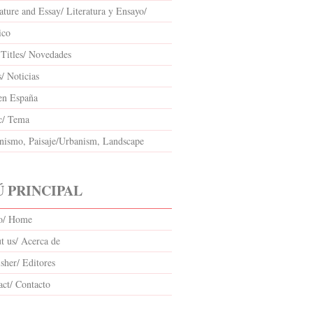
ature and Essay/ Literatura y Ensayo/
ico
Titles/ Novedades
/ Noticias
en España
c/ Tema
nismo, Paisaje/Urbanism, Landscape
 PRINCIPAL
io/ Home
t us/ Acerca de
sher/ Editores
act/ Contacto