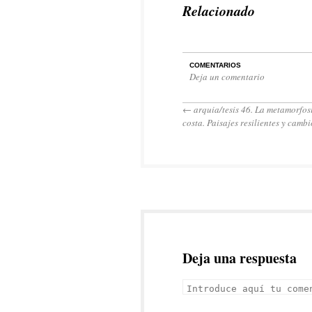
Relacionado
COMENTARIOS
Deja un comentario
←
arquia/tesis 46. La metamorfosi
costa. Paisajes resilientes y camb
Deja una respuesta