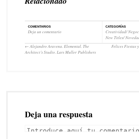
Relacionado
COMENTARIOS
CATEGORÍAS
Deja un comentario
Creatividad/ Negoc
New Titles/ Noveda
←
Alejandro Aravena. Elemental. The
Felices Fiestas 
Architect’s Studio. Lars Muller Publishers
Deja una respuesta