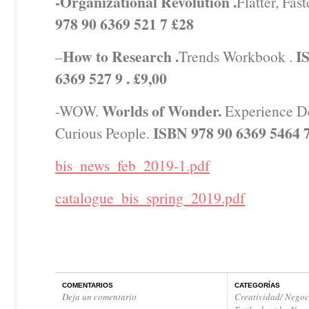
-Organizational Revolution .
Flatter, Faste
978 90 6369 521 7 £28
How to Research .
I
–
Trends Workbook .
6369 527 9 . £9,00
Worlds of Wonder.
-WOW.
Experience De
ISBN 978 90 6369 5464 7
Curious People.
bis_news_feb_2019-1.pdf
catalogue_bis_spring_2019.pdf
COMENTARIOS
CATEGORÍAS
Deja un comentario
Creatividad/ Negoc