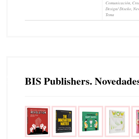
Comunicación
,
Cre
Design/ Diseño
,
New
Tema
14
BIS Publishers. Novedade
FEB