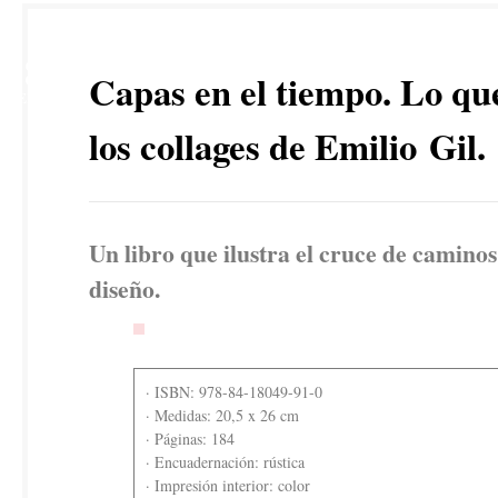
28
Capas en el tiempo. Lo qu
FEB
los collages de Emilio Gil.
Un libro que ilustra el cruce de caminos
diseño.
· ISBN: 978-84-18049-91-0
· Medidas: 20,5 x 26 cm
· Páginas: 184
· Encuadernación: rústica
· Impresión interior: color