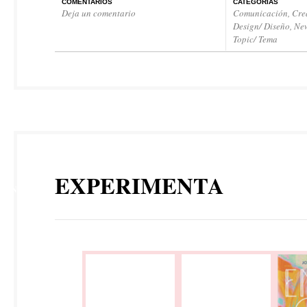
COMENTARIOS
CATEGORÍAS
Deja un comentario
Comunicación
,
Cre
Design/ Diseño
,
New
Topic/ Tema
11
EXPERIMENTA
ENE