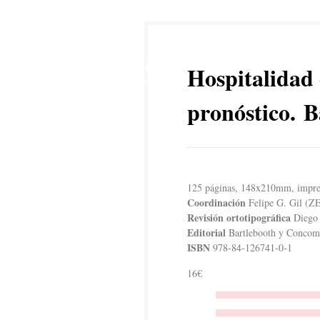
16
Hospitalidad
MAR
pronóstico. B
125 páginas, 148x210mm, impresi
Coordinación
Felipe G. Gil (
Revisión ortotipográfica
Diego 
Editorial
Bartlebooth y Concomi
ISBN
978-84-126741-0-1
16€