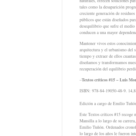
naturales, ofrecen soluciones par
tales como la desaparición progr
creciente generación de residuos 
públicos que están diseñados para
desequilibrio que sufre el medio 
conducen a una mayor dependenci
Mantener vivos estos conocimient
arquitectura y el urbanismo del 
tiempo y extraer de ellos cuanta
diseñamos y transformamos nuestr
recuperación del equilibrio perd
Textos críticos #15 – Luis Mo
–
ISBN: 978-84-19050-48-9. 14,8 x
Edición a cargo de Emilio Tuñó
Este Textos críticos #15 recoge 
Mansilla a lo largo de su carrera
Emilio Tuñón. Ordenados cronoló
lo largo de los años le fueron in