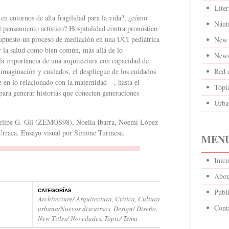
Liter
n entornos de alta fragilidad para la vida?, ¿cómo
Náut
l pensamiento artístico? Hospitalidad contra pronóstico
 supuesto un proceso de mediación en una UCI pediátrica
New 
ar la salud como bien común, más allá de lo
News
la importancia de una arquitectura con capacidad de
e imaginación y cuidados, el despliegue de los cuidados
Red 
 en lo relacionado con la maternidad—, hasta el
Topi
 para generar historias que conecten generaciones
Urba
Felipe G. Gil (ZEMOS98), Noelia Ibarra, Noemí López
Urraca. Ensayo visual por Simone Turinese.
MENÚ
Inic
Abou
Publi
CATEGORÍAS
Architecture/ Arquitectura
,
Crítica
,
Cultura
Cont
urbana/Nuevos discutrsos
,
Design/ Diseño
,
New Titles/ Novedades
,
Topic/ Tema