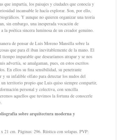
as que impartía, los paisajes y ciudades que conocía y
iosidad incansable le hacía explorar. Son, por ello,
biográficos. Y aunque no quieren organizar una teoría
ilan, sin embargo, una inesperada vocación de
a la poética sincera luminosa de un creador genuino.
a manera de pensar de Luis Moreno Mansilla sobre la
 cosas que para él iban inevitablemente de la mano. El
el tiempo imparable que desearíamos atrapar y se nos
is advertía, se amalgaman, pues, en estos escritos
os. En ellos su fina sensibilidad, su penetrante
r y su infalible olfato para detectar los nudos del
 un territorio propio que Luis quiso siempre compartir,
sformación personal y colectiva, con sencilla
eremos aquellos que tuvimos la fortuna de conocerle
y.
bibliografía sobre arquitectura moderna y
x 21 cm. Páginas: 296. Rústica con solapas. PVP: