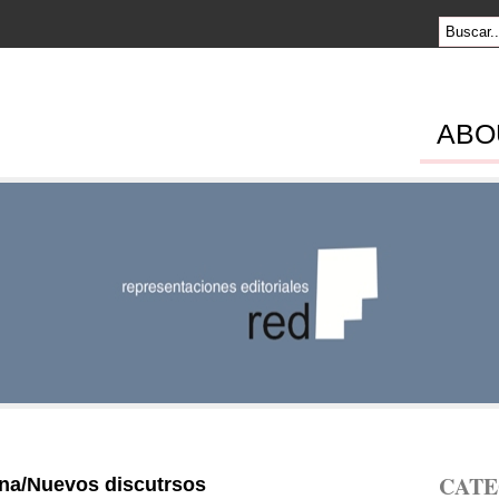
ABO
SENTACION
RIALES
CATE
ana/Nuevos discutrsos