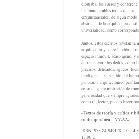
dibujaba, los cursos y conferenci
los innumerables temas que su cur
circunstanciales, de algún modo 
abstracta de la arquitectura dest
universalidad, como corresponde 
Juntos, estos escritos revelan l
arquitectura y sobre la vida, dos
espacio inmóvil, acaso ajeno, y 
derrama entre los dedos, como Lu
precisos, delicados, agudos, lúcid
inteligencia, su sentido del humo
panorama arquitectónico perfilan
en su elegante aspiración de tran
generosidad que siempre agradec
como tú, lector, puedes hacer ho
Textos de teoría y crítica y 
–
contemporánea – VV.AA.
ISBN: 978-84-949178-2-0. 14,8 
17,00 €