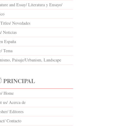
ature and Essay/ Literatura y Ensayo/
ico
Titles/ Novedades
/ Noticias
en España
c/ Tema
nismo, Paisaje/Urbanism, Landscape
 PRINCIPAL
io/ Home
t us/ Acerca de
sher/ Editores
act/ Contacto