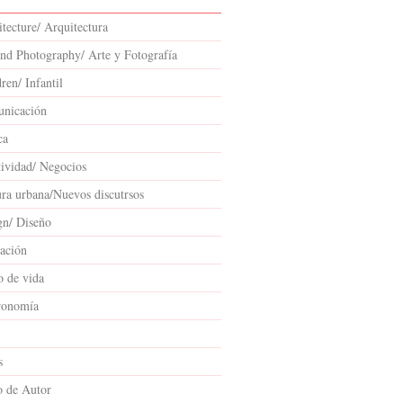
tecture/ Arquitectura
and Photography/ Arte y Fotografía
ren/ Infantil
nicación
ca
tividad/ Negocios
ura urbana/Nuevos discutrsos
gn/ Diseño
ación
o de vida
ronomía
s
o de Autor