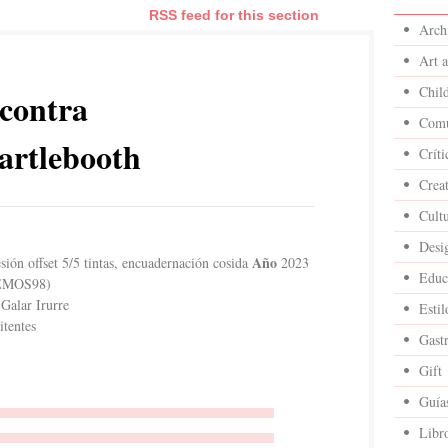
RSS feed for this section
Archi
Art 
Child
 contra
Comu
artlebooth
Críti
Crea
Cult
Desi
Año
ón offset 5/5 tintas, encuadernación cosida
2023
Educ
ZEMOS98)
Galar Irurre
Estil
tentes
Gast
Gift
Guía
Libr