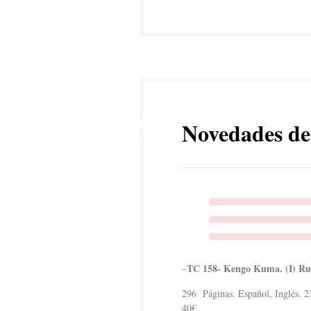
4
Novedades de
ENE
TC 158- Kengo Kuma. (I) Rur
–
296 Páginas. Español, Inglés. 
40€