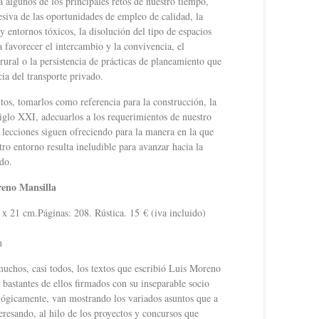
a algunos de los principales retos de nuestro tiempo,
esiva de las oportunidades de empleo de calidad, la
y entornos tóxicos, la disolución del tipo de espacios
 favorecer el intercambio y la convivencia, el
rural o la persistencia de prácticas de planeamiento que
a del transporte privado.
os, tomarlos como referencia para la construcción, la
siglo XXI, adecuarlos a los requerimientos de nuestro
s lecciones siguen ofreciendo para la manera en la que
o entorno resulta ineludible para avanzar hacia la
ido.
reno Mansilla
 21 cm.Páginas: 208. Rústica. 15 € (iva incluido)
n
muchos, casi todos, los textos que escribió Luis Moreno
, bastantes de ellos firmados con su inseparable socio
gicamente, van mostrando los variados asuntos que a
teresando, al hilo de los proyectos y concursos que