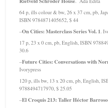
Rietveld Schröder House
.
Ada Edita
64 p, ills colour & bw, 26 x 37 cm, pb, Ja
ISBN 9784871405652, $ 44
On Cities: Masterclass Series Vol. 1
–
. I
17 p, 23 x 0 cm, pb, English, ISBN 9788
30.6
Future Cities: Conversations with No
–
Ivorypress
120 p, ills bw, 13 x 20 cm, pb, English, I
9788494717970, $ 25.05
El Croquis 213: Taller Héctor Barros
–