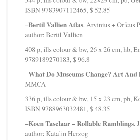
ISBN 9783907112465, $ 52.85
Bertil Vallien Atlas
–
. Arvinius + Orfeus 
author: Bertil Vallien
408 p, ills colour & bw, 26 x 26 cm, hb, E
9789189270183, $ 96.8
What Do Museums Change? Art And
–
MMCA
336 p, ills colour & bw, 15 x 23 cm, pb, K
ISBN 9788963032481, $ 48.35
Koen Taselaar – Rollable Ramblings
–
. 
author: Katalin Herzog