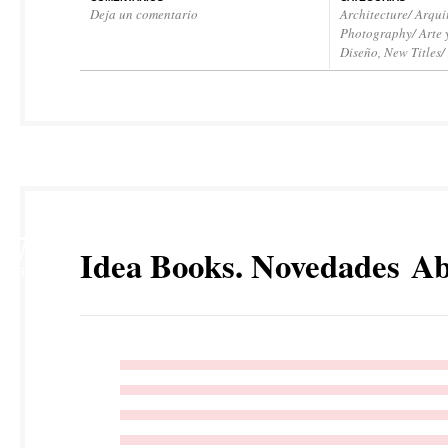
Deja un comentario
Architecture/ Arqui
Photography/ Arte 
Diseño
,
New Titles
7
Idea Books. Novedades Ab
ABR