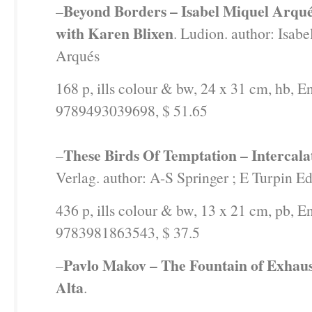
Beyond Borders – Isabel Miquel Arqué
–
with Karen Blixen
. Ludion. author: Isab
Arqués
168 p, ills colour & bw, 24 x 31 cm, hb, E
9789493039698, $ 51.65
These Birds Of Temptation – Intercala
–
Verlag. author: A-S Springer ; E Turpin Ed
436 p, ills colour & bw, 13 x 21 cm, pb, E
9783981863543, $ 37.5
Pavlo Makov – The Fountain of Exhaus
–
Alta
.