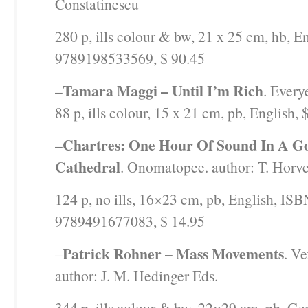
Constatinescu
280 p, ills colour & bw, 21 x 25 cm, hb, E
9789198533569, $ 90.45
Tamara Maggi – Until I’m Rich
–
. Every
88 p, ills colour, 15 x 21 cm, pb, English, 
Chartres: One Hour Of Sound In A Go
–
Cathedral
. Onomatopee. author: T. Horve
124 p, no ills, 16×23 cm, pb, English, IS
9789491677083, $ 14.95
Patrick Rohner – Mass Movements
–
. Ve
author: J. M. Hedinger Eds.
344 p, ills colour & bw, 22×29 cm, pb, G