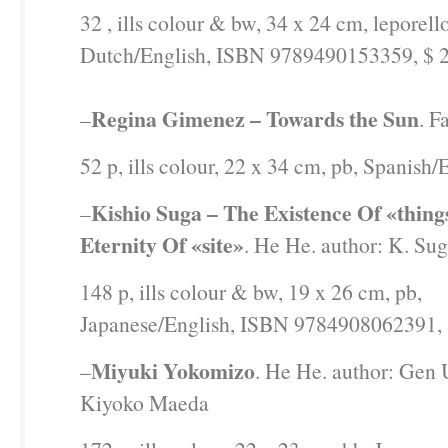
32 , ills colour & bw, 34 x 24 cm, leporello
Dutch/English, ISBN 9789490153359, $ 
Regina Gimenez – Towards the Sun
–
. F
52 p, ills colour, 22 x 34 cm, pb, Spanish/
Kishio Suga – The Existence Of «thin
–
Eternity Of «site»
. He He. author: K. Sug
148 p, ills colour & bw, 19 x 26 cm, pb,
Japanese/English, ISBN 9784908062391, 
Miyuki Yokomizo
–
. He He. author: Gen
Kiyoko Maeda