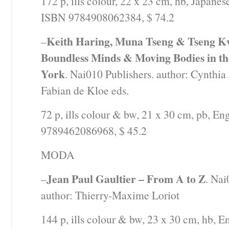
172 p, ills colour, 22 x 23 cm, hb, Japanes
ISBN 9784908062384, $ 74.2
Keith Haring, Muna Tseng & Tseng K
–
Boundless Minds & Moving Bodies in th
York
. Nai010 Publishers. author: Cynthia
Fabian de Kloe eds.
72 p, ills colour & bw, 21 x 30 cm, pb, En
9789462086968, $ 45.2
MODA
Jean Paul Gaultier – From A to Z
–
. Nai
author: Thierry-Maxime Loriot
144 p, ills colour & bw, 23 x 30 cm, hb, E