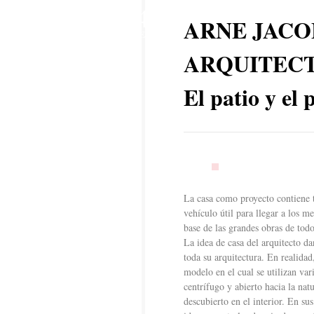
4
ARNE JACO
SEP
ARQUITECT
El patio y e
La casa como proyecto contiene t
vehículo útil para llegar a los m
base de las grandes obras de todo
La idea de casa del arquitecto d
toda su arquitectura. En realida
modelo en el cual se utilizan var
centrífugo y abierto hacia la nat
descubierto en el interior. En su