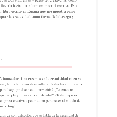
 que toda empresa es y puede ser creativa, así como
Este
llevarla hacia una cultura empresarial creativa.
mer libro escrito en España que nos muestra cómo
ptar la creatividad como forma de liderazgo y
os
 innovador si no creemos en la creatividad ni en su
sas?
¿No deberíamos desarrollar en todas las empresas la
a, para luego producir esa innovación? ¿Tenemos un
 que acepta y provoca la creatividad? ¿Toda empresa
empresa creativa a pesar de no pertenecer al mundo de
 marketing?
dios de comunicación que se habla de la necesidad de