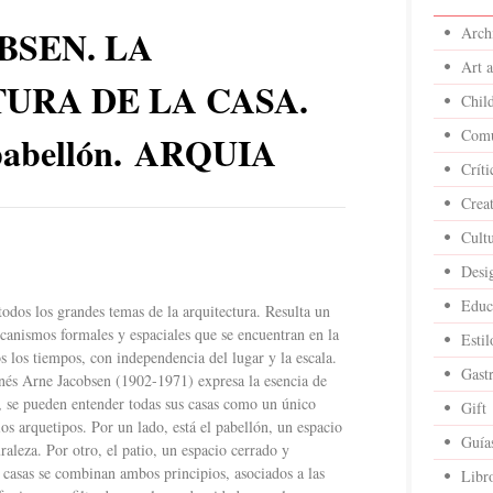
BSEN. LA
Archi
Art 
URA DE LA CASA.
Child
Comu
l pabellón. ARQUIA
Críti
Crea
Cult
Desi
Educ
odos los grandes temas de la arquitectura. Resulta un
ecanismos formales y espaciales que se encuentran en la
Estil
s los tiempos, con independencia del lugar y la escala.
Gast
anés Arne Jacobsen (1902-1971) expresa la esencia de
d, se pueden entender todas sus casas como un único
Gift
ios arquetipos. Por un lado, está el pabellón, un espacio
Guía
uraleza. Por otro, el patio, un espacio cerrado y
s casas se combinan ambos principios, asociados a las
Libr