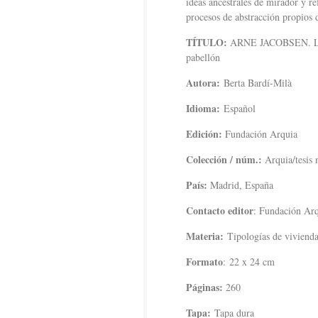
ideas ancestrales de mirador y re
procesos de abstracción propios 
TÍTULO:
ARNE JACOBSEN. L
pabellón
Autora:
Berta Bardí-Milà
Idioma:
Español
Edición:
Fundación Arquia
Colección / núm.:
Arquia/tesis 
País:
Madrid, España
Contacto editor
: Fundación Ar
Materia:
Tipologías de vivienda
Formato
: 22 x 24 cm
Páginas:
260
Tapa:
Tapa dura