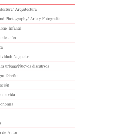
tecture/ Arquitectura
and Photography/ Arte y Fotografía
ren/ Infantil
nicación
ca
tividad/ Negocios
ura urbana/Nuevos discutrsos
gn/ Diseño
ación
o de vida
ronomía
s
o de Autor