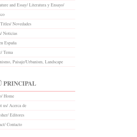
ature and Essay/ Literatura y Ensayo/
ico
Titles/ Novedades
/ Noticias
en España
c/ Tema
nismo, Paisaje/Urbanism, Landscape
 PRINCIPAL
io/ Home
t us/ Acerca de
sher/ Editores
act/ Contacto