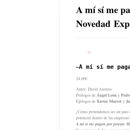
12
A mí sí me pa
JUL
Novedad Exp
–
A mí sí me pag
24,00€
Autor: David Asensio
Ángel León
Pedr
Prólogos de
y
Xavier Marcet
Ja
Epílogos de
y
¿Cómo pretendemos ser un país i
potencial dentro de las empresas
A mí sí me pagan por pensar. Ha