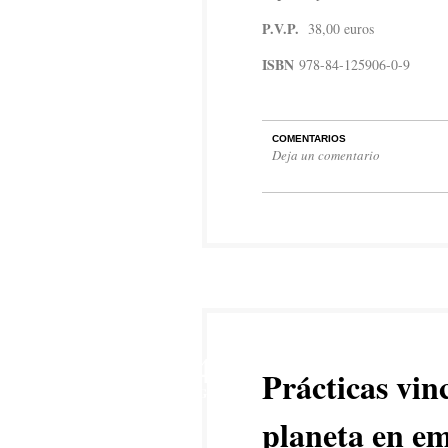
P.V.P.
38,00 euros
ISBN
978-84-125906-0-9
COMENTARIOS
Deja un comentario
4
Prácticas vin
AGO
planeta en em