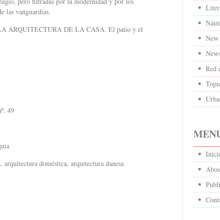
fugio, pero filtradas por la modernidad y por los
Liter
de las vanguardias.
Náut
A ARQUITECTURA DE LA CASA. El patio y el
New 
News
Red 
Topi
Urba
nº. 49
MENÚ
quia
Inic
, arquitectura doméstica, arquitectura danesa
Abou
Publi
Cont